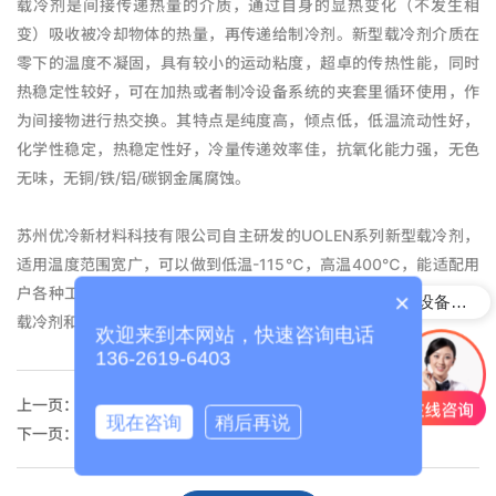
载冷剂是间接传递热量的介质，通过自身的显热变化（不发生相
变）吸收被冷却物体的热量，再传递给制冷剂。新型载冷剂介质在
零下的温度不凝固，具有较小的运动粘度，超卓的传热性能，同时
热稳定性较好，可在加热或者制冷设备系统的夹套里循环使用，作
为间接物进行热交换。其特点是纯度高，倾点低，低温流动性好，
化学性稳定，热稳定性好，冷量传递效率佳，抗氧化能力强，无色
无味，无铜/铁/铝/碳钢金属腐蚀。
苏州优冷新材料科技有限公司自主研发的UOLEN系列新型载冷剂，
适用温度范围宽广，可以做到低温-115℃，高温400℃，能适配用
户各种工艺温度范围。我们致力于为客户提供高品质和高性价比的
×
导热油用在哪些设备上呢？
载冷剂和导热油。
欢迎来到本网站，快速咨询电话
136-2619-6403
上一页：
如何科学地选择载冷剂/导热油?
现在咨询
稍后再说
下一页：
什么是有机热载体？