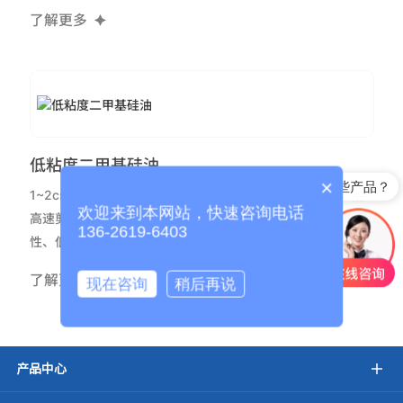
了解更多
低粘度二甲基硅油
×
你们有哪些产品？
1~2cst 低粘度二甲基硅油具有良好的绝缘性、高抗水性、耐
欢迎来到本网站，快速咨询电话
高速剪切、高可压缩性、高分散性、低表面张力、低反应活
136-2619-6403
性、低蒸汽压、良好的热稳定性和良好的流平性。低粘度二甲
基硅油可溶于大多数溶剂中，与大多数化妆品成分有很好的相
了解更多
现在咨询
稍后再说
容性，广泛应用于个人护理用品中，具有良好的分散性质，无
油腻感，使皮肤柔软滑细致。低粘度具有挥发性的聚二甲基硅
氧烷，因其良好的分散性质和独特的挥发性，常被用作个人护
理产品中的基础液体
产品中心